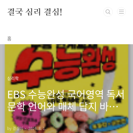
본문 바로가기
결국 심리 결심!
홈
심리학
EBS 수능완성 국어영역 독서
문학 언어와 매체 답지 바로
가기
by 결심이
2024. 8. 1.