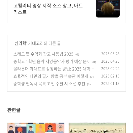
고퀄리티 영상 제작 소스 창고, 아트
리스트
'
심리학
' 카테고리의 다른 글
스레드 뜻 수익화 광고 사용법 2025
2025.05.28
(0)
중학교 1학년 음악 서양음악사 평가 예상 문제
2025.04.25
(0)
올라운더 과대표로 성장하는 방법: 2025 대학생
2025.02.24
트렌드 완벽 가이드
효율적인 나만의 필기 방법 공부 습관 이렇게
2025.02.15
(0)
(0)
중학생 필독서 목록 고전 수필 시 소설 추천
2025.01.13
(0)
관련글