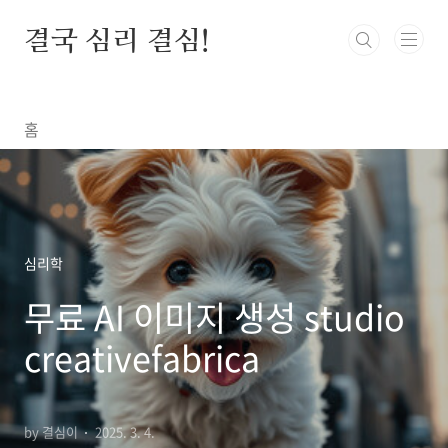
본문 바로가기
결국 심리 결심!
홈
심리학
무료 AI 이미지 생성 studio
creativefabrica
by 결심이
2025. 3. 4.