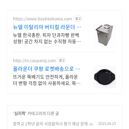
https://www.baytreekorea.com
광고
뉴델 이탈리아 버티컬 라운더 구
매부터 철저한 사후관리
뉴델 한국총판. 피자 단과자빵 완벽
성형! 공간 차지 없는 수직형 자동
라운더. 작업 후 청소 간단, 좁은 매
장 최적화 컴팩트 설계로 생산성 향
상
http://m.coupang.com
광고
올라운더 쿠팡 로켓배송으로 빠
르게 받기
뜨거운 뚝배기도 안전하게, 올라운
더 변형 걱정 없이 사용하세요. 묵직
한 뚝배기도 거뜬! 튼튼한 받침, 와
우회원 무료배송으로 빠르게 구매하
세요.
'
심리학
' 카테고리의 다른 글
중학교 1학년 음악 서양음악사 평가 예상 문제
2025.04.25
(0)