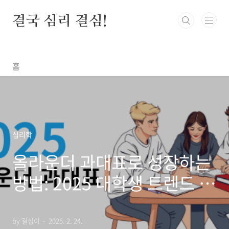
본문 바로가기
결국 심리 결심!
홈
심리학
올라운더 과대표로 성장하는
방법: 2025 대학생 트렌드 완
벽 가이드
by 결심이
2025. 2. 24.