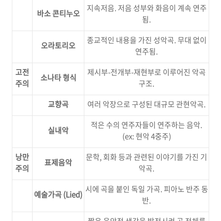
지속저음. 저음 성부와 화음이 계속 연주
바소 콘티누오
됨.
종교적인 내용을 가진 성악곡. 무대 없이
오라토리오
연주됨.
고전
제시부-전개부-재현부로 이루어진 악곡
소나타 형식
주의
구조.
교향곡
여러 악장으로 구성된 대규모 관현악곡.
적은 수의 연주자들이 연주하는 음악.
실내악
(ex: 현악 4중주)
낭만
문학, 회화 등과 관련된 이야기를 가진 기
표제음악
주의
악곡.
시에 곡을 붙인 독일 가곡. 피아노 반주 동
예술가곡 (Lied)
반.