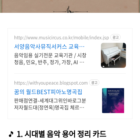
http://www.musicircus.co.kr/mobile/index.jsp
광고
서양음악사뮤직서커스 교육분
야 국회의원상 수상
음악임용 실기전문 교육기관 / 시창
청음, 민요, 반주, 정가, 가창, AI 교
육
https://withyoupeace.blogspot.com
광고
꿈의 월드BEST피아노명곡집
판매점연결-세계대그위인바로그분
저자월드대(정연옥)명곡집 체르니
30&40하농병행악보집
🎵
1. 시대별 음악 용어 정리 카드