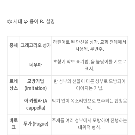
🎼 시대 🧩 용어 📝 설명
라틴어로 된 단선율 성가. 교회 전례에서
중세
그레고리오 성가
사용됨. 무반주.
초창기 악보 표기법. 음 높낮이를 기호로
네우마
표시.
르네
모방기법
한 성부의 선율이 다른 성부로 모방되어
상스
(Imitation)
이어지는 기법.
아 카펠라 (A
악기 없이 목소리만으로 연주되는 합창음
cappella)
악.
바로
주제를 여러 성부에서 모방하며 진행하는
푸가 (Fugue)
크
대위적 형식.