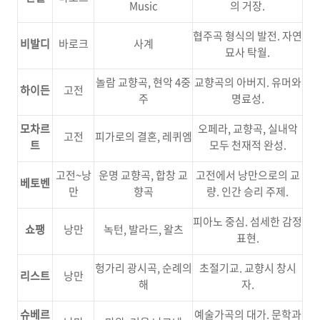
Music
의 거장.
협주곡 형식의 발전. 자연
비발디
바로크
사계
묘사 탁월.
놀람 교향곡, 현악 4중
교향곡의 아버지. 유머와
하이든
고전
주
명료성.
모차르
오페라, 교향곡, 실내악
고전
피가로의 결혼, 레퀴엠
트
모두 천재적 완성.
고전~낭
운명 교향곡, 합창 교
고전에서 낭만으로의 교
베토벤
만
향곡
량. 인간 승리 주제.
피아노 중심. 섬세한 감정
쇼팽
낭만
녹턴, 발라드, 왈츠
표현.
헝가리 광시곡, 순례의
초절기교. 교향시 창시
리스트
낭만
해
자.
슈베르
예술가곡의 대가. 문학과