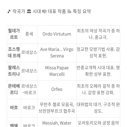
🎵 작곡가 🏛️ 시대 🎼 대표 작품 📝 특징 요약
힐데가
최초의 여성 작곡가 중 하
중세
Ordo Virtutum
르트
나. 종교극.
조스캥
Ave Maria... Virgo
정교한 모방기법 사용. 감
르네상스
데 프레
Serena
성적 표현.
팔레스
Missa Papae
반종교개혁 시대 대표. 명
르네상스
트리나
Marcelli
확한 성부 표현.
몬테베
르네상스
최초의 오페라 걸작 중 하
Orfeo
르디
~바로크
나. 감정 표현 강화.
무반주 첼로 모음곡,
대위법의 대가. 구조적 완
바흐
바로크
브란덴부르크 협주곡
성도.
Messiah, Water
오라토리오와 궁정 음악
헨델
바로크