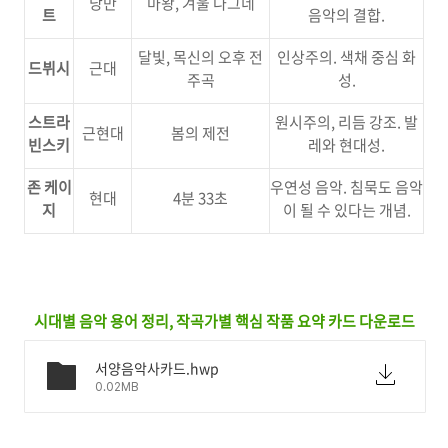
낭만
마왕, 겨울 나그네
트
음악의 결합.
달빛, 목신의 오후 전
인상주의. 색채 중심 화
드뷔시
근대
주곡
성.
스트라
원시주의, 리듬 강조. 발
근현대
봄의 제전
빈스키
레와 현대성.
존 케이
우연성 음악. 침묵도 음악
현대
4분 33초
지
이 될 수 있다는 개념.
시대별 음악 용어 정리, 작곡가별 핵심 작품 요약 카드 다운로드
서양음악사카드.hwp
0.02MB